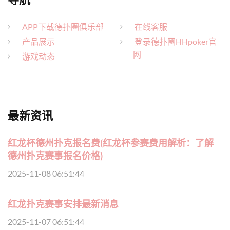
APP下载德扑圈俱乐部
在线客服
产品展示
登录德扑圈HHpoker官
网
游戏动态
最新资讯
红龙杯德州扑克报名费(红龙杯参赛费用解析：了解
德州扑克赛事报名价格)
2025-11-08 06:51:44
红龙扑克赛事安排最新消息
2025-11-07 06:51:44