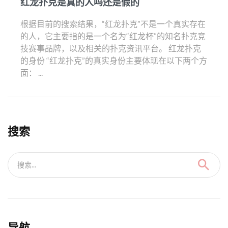
红龙扑克是真的人吗还是假的
根据目前的搜索结果，“红龙扑克”不是一个真实存在
的人，它主要指的是一个名为“红龙杯”的知名扑克竞
技赛事品牌，以及相关的扑克资讯平台。 红龙扑克
的身份 “红龙扑克”的真实身份主要体现在以下两个方
面： ...
搜索
搜索...
导航