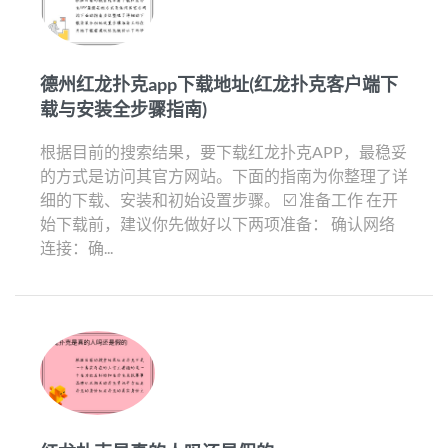
德州红龙扑克app下载地址(红龙扑克客户端下
载与安装全步骤指南)
根据目前的搜索结果，要下载红龙扑克APP，最稳妥
的方式是访问其官方网站。下面的指南为你整理了详
细的下载、安装和初始设置步骤。 ☑️ 准备工作 在开
始下载前，建议你先做好以下两项准备： 确认网络
连接：确...