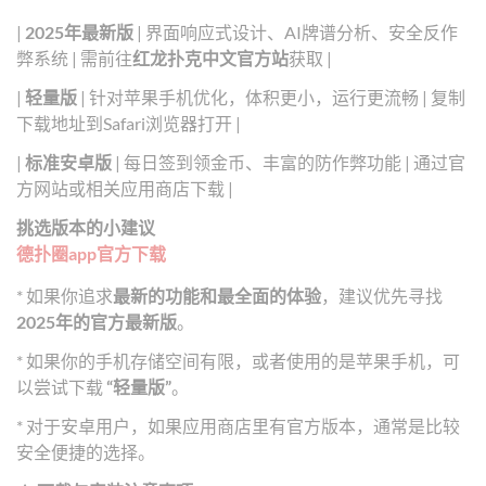
|
2025年最新版
| 界面响应式设计、AI牌谱分析、安全反作
弊系统 | 需前往
红龙扑克中文官方站
获取 |
|
轻量版
| 针对苹果手机优化，体积更小，运行更流畅 | 复制
下载地址到Safari浏览器打开 |
|
标准安卓版
| 每日签到领金币、丰富的防作弊功能 | 通过官
方网站或相关应用商店下载 |
挑选版本的小建议
德扑圈app官方下载
* 如果你追求
最新的功能和最全面的体验
，建议优先寻找
2025年的官方最新版
。
* 如果你的手机存储空间有限，或者使用的是苹果手机，可
以尝试下载
“轻量版”
。
* 对于安卓用户，如果应用商店里有官方版本，通常是比较
安全便捷的选择。